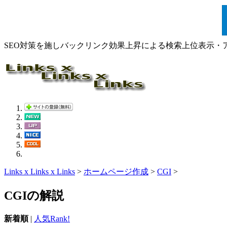
SEO対策を施しバックリンク効果上昇による検索上位表示・
Links x Links x Links
>
ホームページ作成
>
CGI
>
CGIの解説
新着順
|
人気Rank!