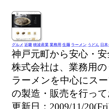
グルメ
近畿
穂波産業
業務用
生麺
ラーメン
うどん
日本
神戸元町から安心・安
株式会社は、業務用の
ラーメンを中心にスー
の製造・販売を行って
更新日：2009/11/20(Fri) 