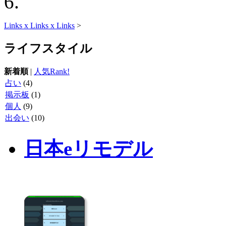
Links x Links x Links
>
ライフスタイル
新着順
|
人気Rank!
占い
(4)
掲示板
(1)
個人
(9)
出会い
(10)
日本eリモデル