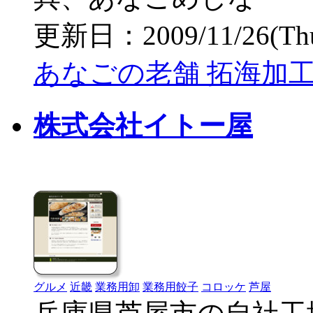
更新日：2009/11/26(Thu)
あなごの老舗 拓海加工
株式会社イトー屋
グルメ
近畿
業務用卸
業務用餃子
コロッケ
芦屋