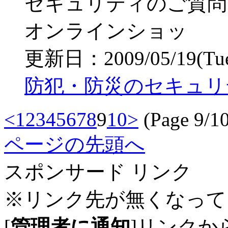
セキュリティのご質問
オンラインショッ
更新日：2009/05/19(Tue)
防犯・防災のセキュリ
<
1
2
3
4
5
6
7
8
9
10
>
(Page 9/10
ページの先頭へ
スポンサード リンク
※リンク先が無くなって
[
管理者に通知
]リンクか