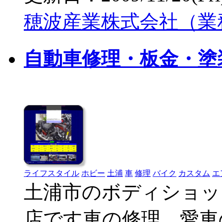
穂波産業株式会社（業
自動車修理・板金・塗
ライフスタイル
ホビー
土浦
車
修理
バイク
カスタム
エ
土浦市のボディショッ
店です車の修理、愛車