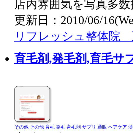
店内雰囲気を写真多数
更新日：2010/06/16(Wed)
リフレッシュ整体院 
育毛剤,発毛剤,育毛サプ
その他
その他
育毛
発毛
育毛剤
サプリ
通販
ヘアケア
薄