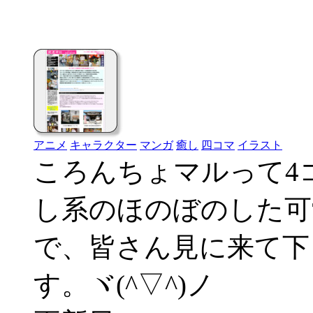
アニメ
キャラクター
マンガ
癒し
四コマ
イラスト
ころんちょマルって4
し系のほのぼのした可
で、皆さん見に来て下
す。ヾ(^▽^)ノ