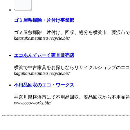
ゴミ屋敷掃除・片付け事業部
ゴミ屋敷掃除、片付け、回収、処分を横浜市、藤沢市で営
katazuke.meaintea-recycle.biz/
エコあんてぃーく家具販売店
横浜で中古家具をお探しならリサイクルショップのエコあ
kaguhan.meaintea-recycle.biz/
不用品回収のエコ・ワークス
神奈川県横浜市にて不用品回収、廃品回収から不用品処分
www.eco-works.biz/