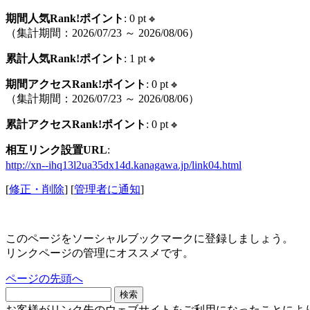
期間人気Rank!ポイント
: 0 pt
（集計期間：2026/07/23 ～ 2026/08/06）
累計人気Rank!ポイント
: 1 pt
期間アクセスRank!ポイント
: 0 pt
（集計期間：2026/07/23 ～ 2026/08/06）
累計アクセスRank!ポイント
: 0 pt
相互リンク設置URL
:
http://xn--ihq13l2ua35dx14d.kanagawa.jp/link04.html
[
修正・削除
] [
管理者に通知
]
このページをソーシャルブックマークに登録しましょう。
リンクページの管理にオススメです。
ページの先頭へ
お客様がリンク先のウェブサイトをご利用になったことによ