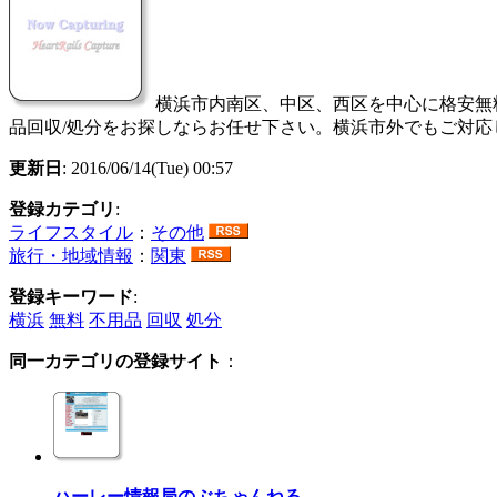
横浜市内南区、中区、西区を中心に格安無
品回収/処分をお探しならお任せ下さい。横浜市外でもご対
更新日
: 2016/06/14(Tue) 00:57
登録カテゴリ
:
ライフスタイル
：
その他
旅行・地域情報
：
関東
登録キーワード
:
横浜
無料
不用品
回収
処分
同一カテゴリの登録サイト
：
ハーレー情報局のぶちゃんねる