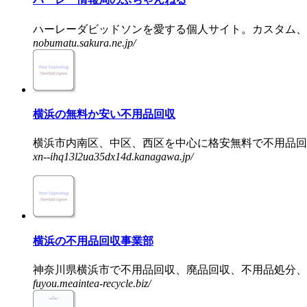
ハーレーダビッドソンを愛する個人サイト。カスタム、ツ
nobumatu.sakura.ne.jp/
横浜の無料か安い不用品回収
横浜市内南区、中区、西区を中心に格安無料で不用品回収
xn--ihq13l2ua35dx14d.kanagawa.jp/
横浜の不用品回収事業部
神奈川県横浜市で不用品回収、廃品回収、不用品処分、廃
fuyou.meaintea-recycle.biz/