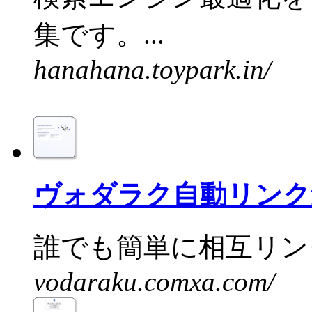
集です。...
hanahana.toypark.in/
ヴォダラク自動リンク
誰でも簡単に相互リンク
vodaraku.comxa.com/