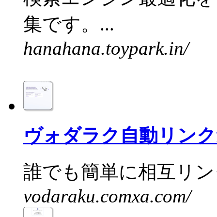
集です。...
hanahana.toypark.in/
ヴォダラク自動リンク
誰でも簡単に相互リンク
vodaraku.comxa.com/